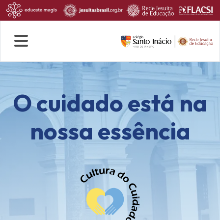
Quem Somos
Rotina escolar
Fale conosco
O cuidado está na
nossa essência