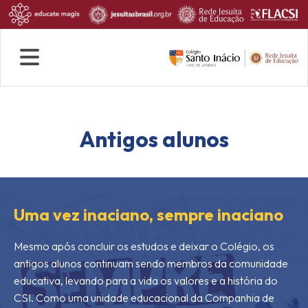
Quem Somos
Rotina escolar
Fale conosco
Antigos alunos
Uma vez inaciano, sempre inaciano
Mesmo após concluir os estudos e deixar o Colégio, os
antigos alunos continuam sendo membros da comunidade
educativa, levando para a vida os valores e a história do
CSI. Como uma unidade educacional da Companhia de