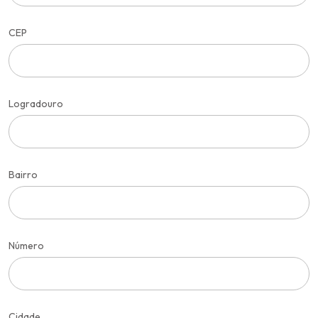
CEP
Logradouro
Bairro
Número
Cidade