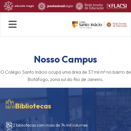
Quem Somos
Rotina escolar
Fale conosco
Nosso Campus
O Colégio Santo Inácio ocupa uma área de 37 mil m² no bairro de
Botafogo, zona sul do Rio de Janeiro.
Bibliotecas
2 bibliotecas com mais de 74 mil volumes