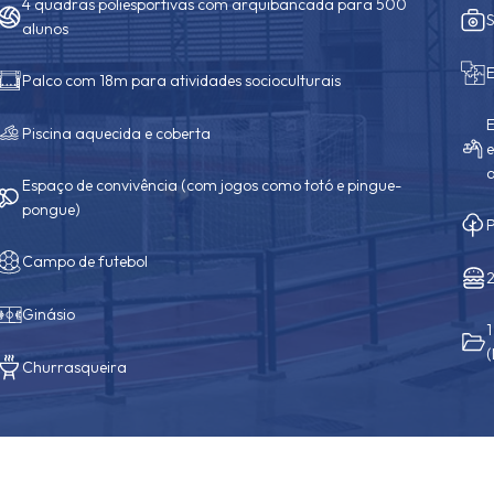
4 quadras poliesportivas com arquibancada para 500
alunos
E
Palco com 18m para atividades socioculturais
E
Piscina aquecida e coberta
equ
a
Espaço de convivência (com jogos como totó e pingue-
pongue)
Campo de futebol
Ginásio
1 escritório modelo do Curso Técnico de Admini
(
Churrasqueira